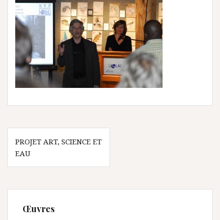
Navigation
PROJET ART, SCIENCE ET
de
EAU
l’article
Œuvres