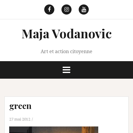
Aller
au
Facebook
Instagram
Youtube
contenu
Maja Vodanovic
Art et action citoyenne
green
27 mai 2012