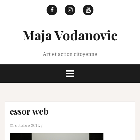
Aller
au
Facebook
Instagram
Youtube
contenu
Maja Vodanovic
Art et action citoyenne
essor web
31 octobre 2012