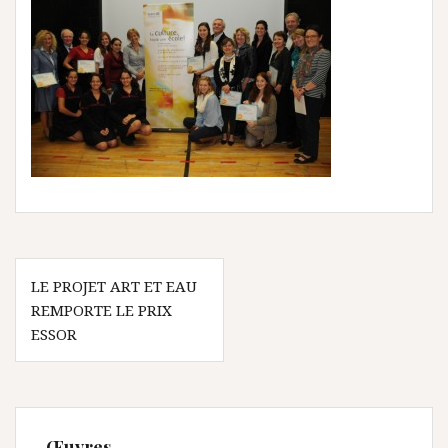
Navigation
LE PROJET ART ET EAU
de
REMPORTE LE PRIX
l’article
ESSOR
Œuvres