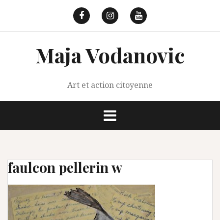
Aller
au
Facebook
Instagram
Youtube
contenu
Maja Vodanovic
Art et action citoyenne
faulcon pellerin w