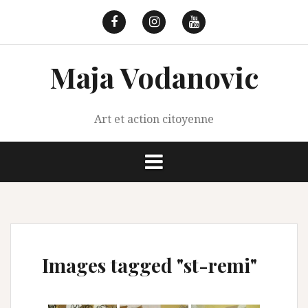
Aller
au
Facebook
Instagram
Youtube
contenu
Maja Vodanovic
Art et action citoyenne
Images tagged "st-remi"