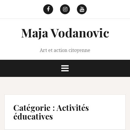
Aller
au
Facebook
Instagram
Youtube
contenu
Maja Vodanovic
Art et action citoyenne
Catégorie :
Activités
éducatives