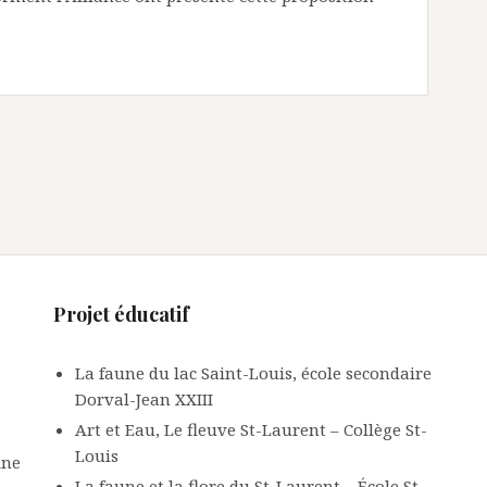
Projet éducatif
La faune du lac Saint-Louis, école secondaire
Dorval-Jean XXIII
Art et Eau, Le fleuve St-Laurent – Collège St-
Louis
ine
La faune et la flore du St-Laurent – École St-