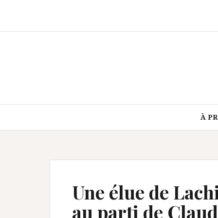
Aller
au
contenu
À P
Une élue de Lachi
au parti de Clau