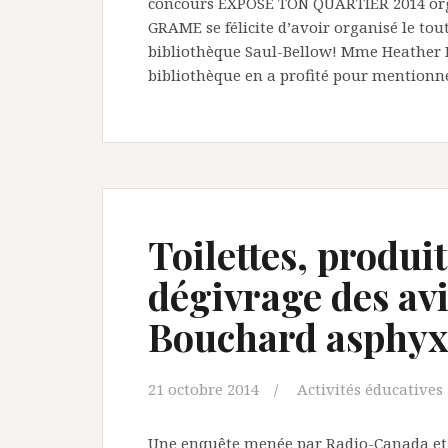
concours EXPOSE TON QUARTIER 2014 orga
GRAME se félicite d’avoir organisé le tou
bibliothèque Saul-Bellow! Mme Heather B
bibliothèque en a profité pour mentionne
Toilettes, produi
dégivrage des avi
Bouchard asphyx
21 octobre 2014
Activités éducatives
Une enquête menée par Radio-Canada et l