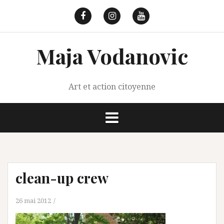
Aller
au
Facebook
Instagram
Youtube
contenu
Maja Vodanovic
Art et action citoyenne
clean-up crew
26 mai 2012